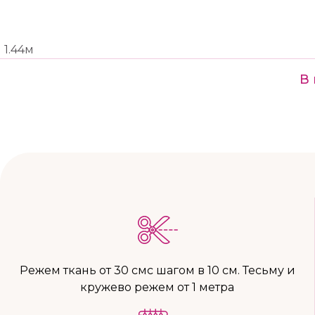
1.44м
В 
Режем ткань от 30 смс шагом в 10 см. Тесьму и
кружево режем от 1 метра