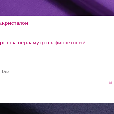
,кристалон
рганза перламутр цв. фиолетовый
1.5м
В 