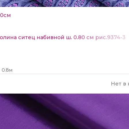
80см
олина ситец набивной ш. 0.80 см рис.9374-3
0.8м
Нет в