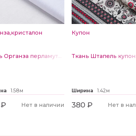
нза,кристалон
Купон
Ткань Органза перламутр цв. 3 белый
ина
1.58м
Ширина
1.42м
 ₽
380 ₽
Нет в наличии
Нет в на