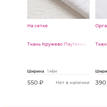
На сетке
Орга
Ткань Кружево Паутинка цв. белый
Ширина
1.46м
Шир
550 ₽
390
Нет в наличии