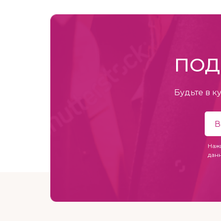
ПОД
Будьте в к
Наж
дан