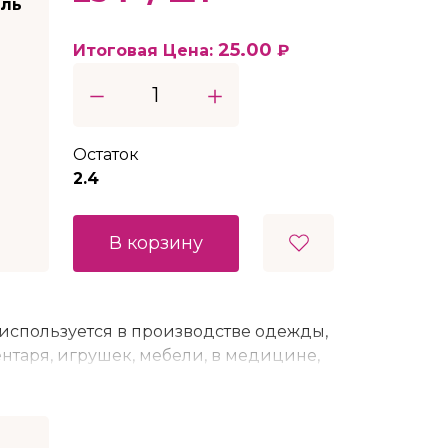
ель
25.00
Итоговая Цена:
₽
Остаток
2.4
В корзину
используется в производстве одежды,
нтаря, игрушек, мебели, в медицине,
вки, в домашнем хозяйстве и т.д.
тактной ленты практически не
ка состоит из двух прочных лент,