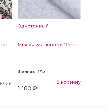
Однотонный
Ткань Штапель купон принт № 11
Мех искуственный "Розочками"
Ширина
1.5м
В корзину
личии
1 160 ₽