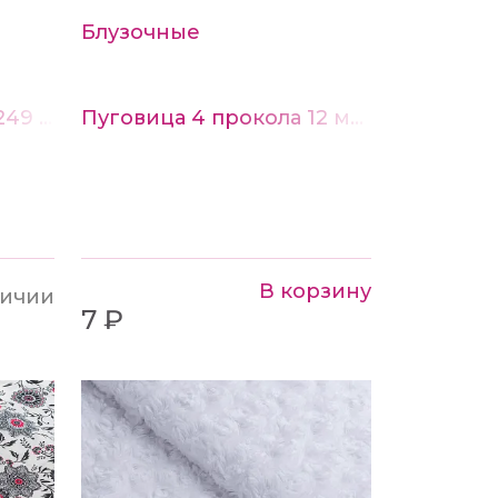
на разрыв до 2000 раз, напряженность
Блузочные
ения: 0.70кг/10м/м.кв.
Кружево ажурное 82249 цв. белый 5 см
Пуговица 4 прокола 12 мм цв. белый
 полиэстер.
В корзину
личии
7 ₽