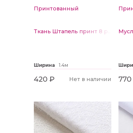
Принтованный
Прин
Ткань Штапель принт 8 розовые цветы на белом
Ширина
1.4м
Шир
420 ₽
770
Нет в наличии