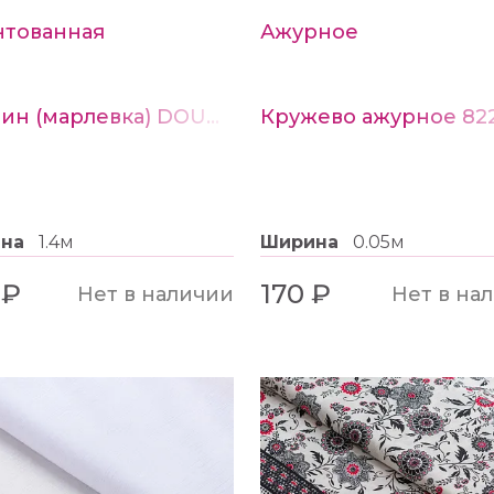
Износостойкость - тест 
тованная
Ажурное
85%
Средние значения растяж
Муслин (марлевка) DOUBLE принт Веточки на белом
Состав: 60% нейлон, 40%
Ширина: 20 мм
ина
1.4м
Ширина
0.05м
 ₽
170 ₽
Нет в наличии
Нет в на