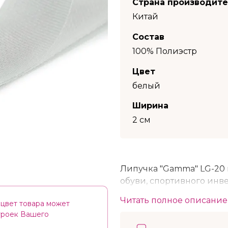
Страна производит
Китай
Состав
100% Полиэстр
Цвет
белый
Ширина
2 см
Липучка "Gamma" LG-20 
обуви, спортивного инве
строительстве, для упако
Читать полное описание
цвет товара может
Область применения кон
строек Вашего
ограничена. Лента-липуч