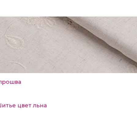
прошва
Шитье цвет льна