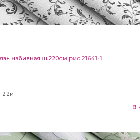
язь набивная ш.220см рис.21641-1
2.2м
В 