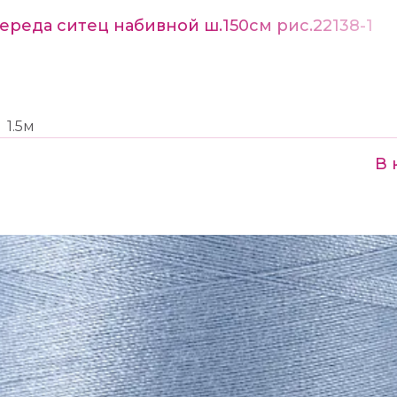
ереда ситец набивной ш.150см рис.22138-1
1.5м
В 