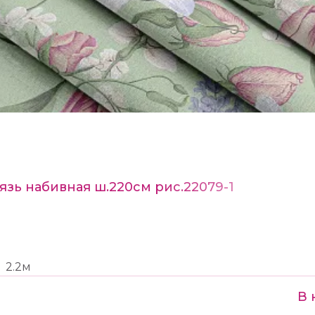
язь набивная ш.220см рис.22079-1
2.2м
В 