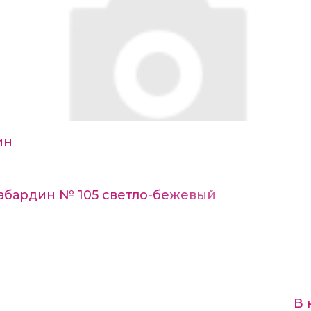
ин
Габардин № 105 светло-бежевый
В 