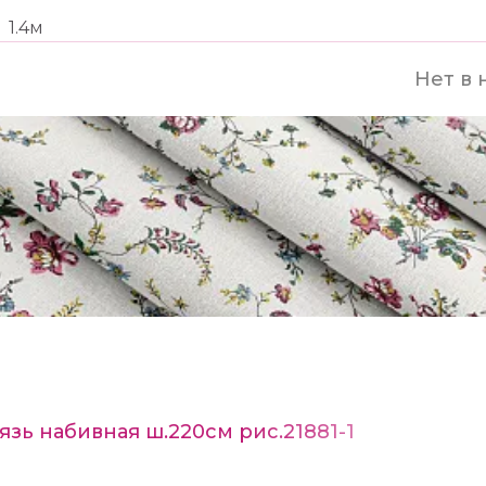
1.4м
Нет в 
язь набивная ш.220см рис.21881-1