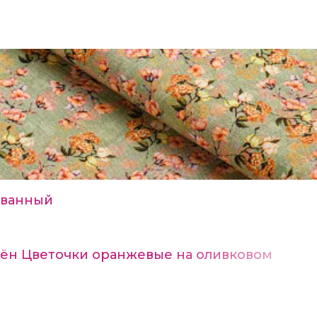
ванный
Лён Цветочки оранжевые на оливковом