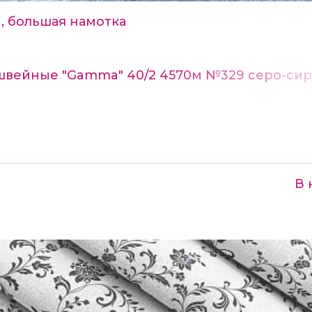
, большая намотка
швейные "Gamma" 40/2 4570м №329 серо-си
В 