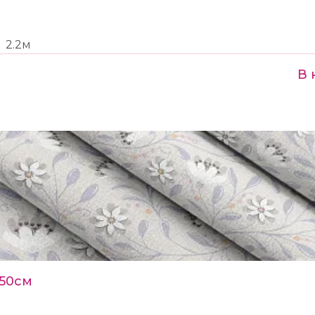
2.2м
В 
150см