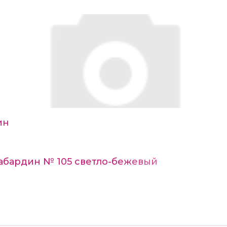
ин
Габардин № 105 светло-бежевый