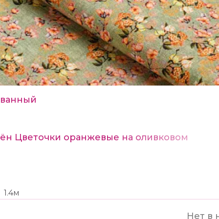
ванный
Лён Цветочки оранжевые на оливковом
1.4м
Нет в 