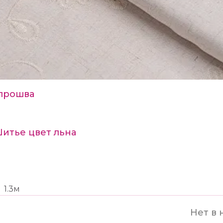
прошва
Шитье цвет льна
1.3м
Нет в 