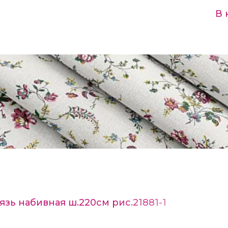
В 
язь набивная ш.220см рис.21881-1