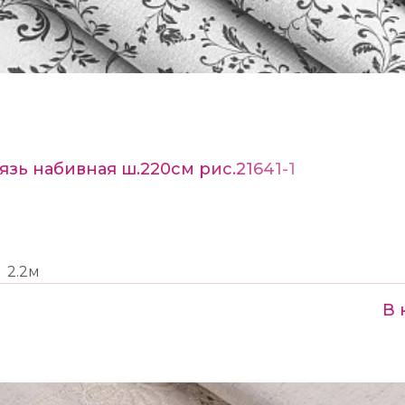
язь набивная ш.220см рис.21641-1
2.2м
В 