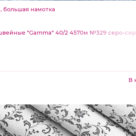
, большая намотка
швейные "Gamma" 40/2 4570м №329 серо-си
В 