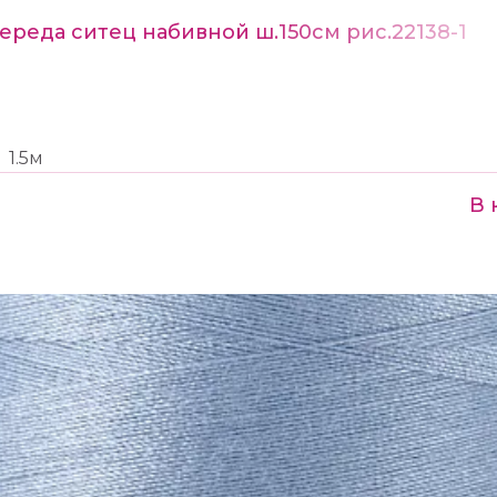
ереда ситец набивной ш.150см рис.22138-1
1.5м
В 