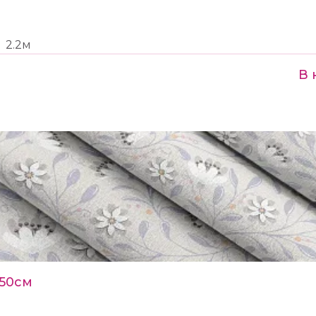
2.2м
В 
150см