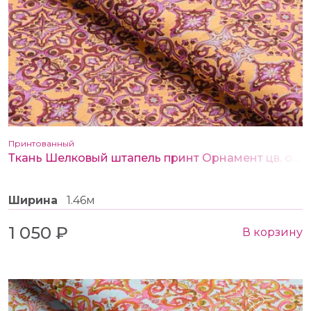
Принтованный
Ткань Шелковый штапель принт Орнамент цв. оранжевый
Ширина
1.46м
1 050 ₽
В корзину