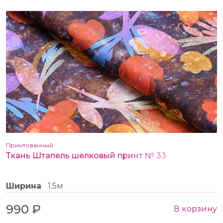
Принтованный
Ткань Штапель шелковый принт № 33
Ширина
1.5м
990 ₽
В корзину