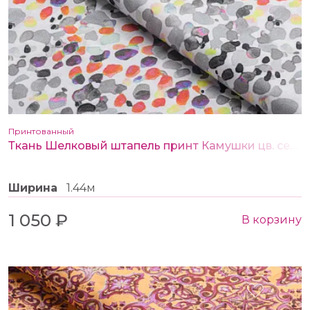
Принтованный
Ткань Шелковый штапель принт Камушки цв. серый
Ширина
1.44м
1 050 ₽
В корзину