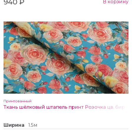
940 ₽
В корзину
Принтованный
Ткань шёлковый штапель принт Розочка цв. бирюзовый
Ширина
1.5м