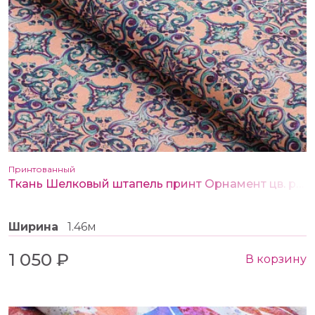
Принтованный
Ткань Шелковый штапель принт Орнамент цв. розовый
Ширина
1.46м
1 050 ₽
В корзину