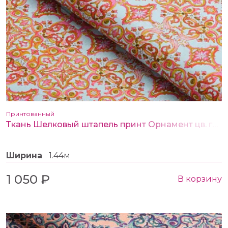
Принтованный
Ткань Шелковый штапель принт Орнамент цв. голубой
Ширина
1.44м
1 050 ₽
В корзину