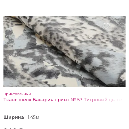
Принтованный
Ткань шелк Бавария принт № 53 Тигровый цв. серо-голубой
Ширина
1.45м