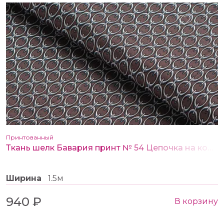
Принтованный
Ткань шелк Бавария принт № 54 Цепочка на коричневом
Ширина
1.5м
940 ₽
В корзину