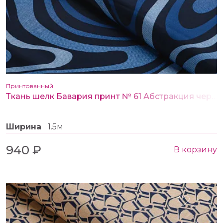
Принтованный
Ткань шелк Бавария принт № 61 Абстракция черно-синяя
Ширина
1.5м
940 ₽
В корзину