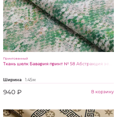
Принтованный
Ткань шелк Бавария принт № 58 Абстракция зеленая
Ширина
1.45м
940 ₽
В корзину