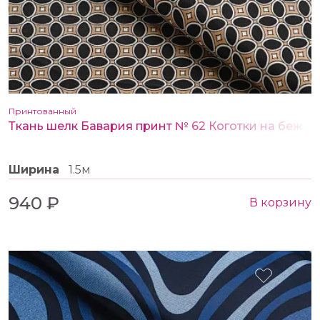
Принтованный
Ткань шелк Бавария принт № 62 Коготки на бежевом
Ширина
1.5м
940 ₽
В корзину