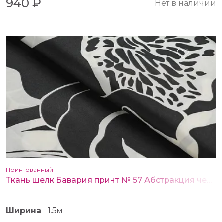
940 ₽
Нет в наличии
Принтованный
Ткань шелк Бавария принт № 57 Абстракция черно-белая
Ширина
1.5м