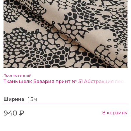
Принтованный
Ткань шелк Бавария принт № 51 Абстракция леопардовая бежево-коричневая
Ширина
1.5м
940 ₽
В корзину