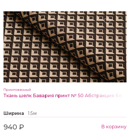
Принтованный
Ткань шелк Бавария принт № 50 Абстракция бежево-коричневая
Ширина
1.5м
940 ₽
В корзину