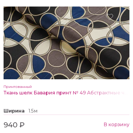
Принтованный
Ткань шелк Бавария принт № 49 Абстрактные черно-синие круги
Ширина
1.5м
940 ₽
В корзину