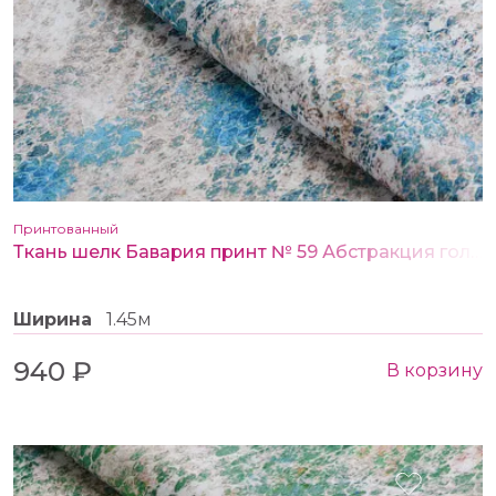
Принтованный
Ткань шелк Бавария принт № 59 Абстракция голубая
Ширина
1.45м
940 ₽
В корзину