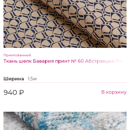
Принтованный
Ткань шелк Бавария принт № 60 Абстракция Ромб бежево-коричневый
Ширина
1.5м
940 ₽
В корзину