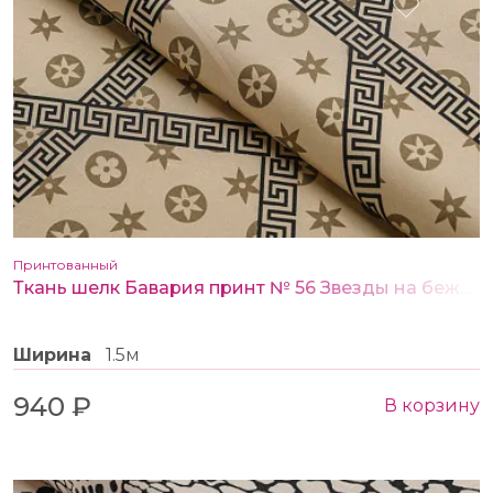
Принтованный
Ткань шелк Бавария принт № 56 Звезды на бежевом
Ширина
1.5м
940 ₽
В корзину