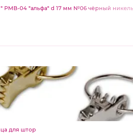
n" РМВ-04 "альфа" d 17 мм №06 чёрный никел
ца для штор