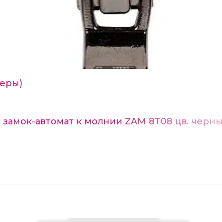
еры)
замок-автомат к молнии ZAM 8T08 цв. черны