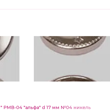
n" РМВ-04 "альфа" d 17 мм №04 никель