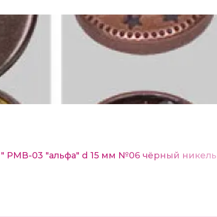
n" РМВ-03 "альфа" d 15 мм №06 чёрный никель