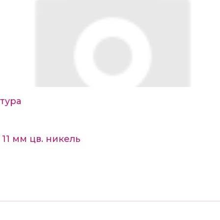
тура
11 мм цв. никель