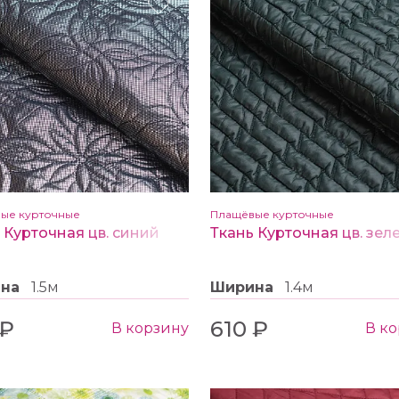
ые курточные
Плащёвые курточные
 Курточная цв. синий
Ткань Курточная цв. зе
ина
1.5м
Ширина
1.4м
 ₽
610 ₽
В корзину
В к