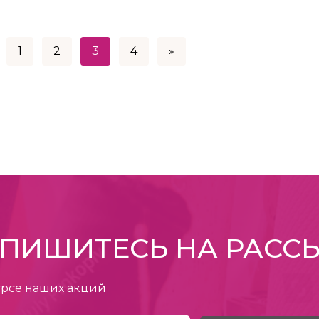
1
2
3
4
»
ПИШИТЕСЬ НА РАСС
урсе наших акций