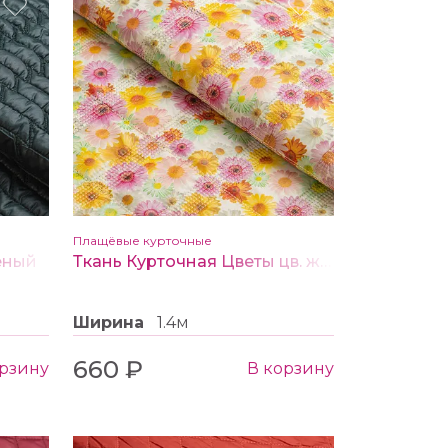
Плащёвые курточные
леный
Ткань Курточная Цветы цв. желтый
Ширина
1.4м
660 ₽
орзину
В корзину