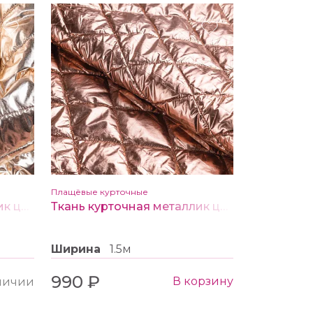
Плащёвые курточные
Ткань курточная металлик цв.4 св. золото
Ткань курточная металлик цв.3 медь
Ширина
1.5м
990 ₽
В корзину
аличии