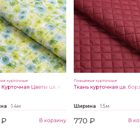
ые курточные
Плащёвые курточные
Ткань Курточная Цветы цв. зеленый
ина
1.4м
Ширина
1.5м
 ₽
770 ₽
В корзину
В к