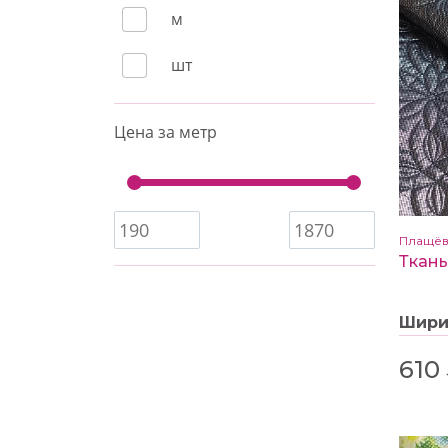
м
шт
Цена за метр
Плащёв
Ткань
Шир
610