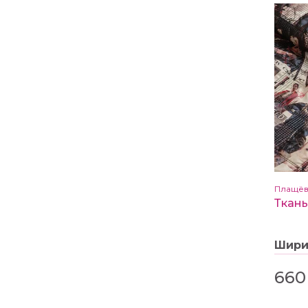
Плащёв
Шир
660