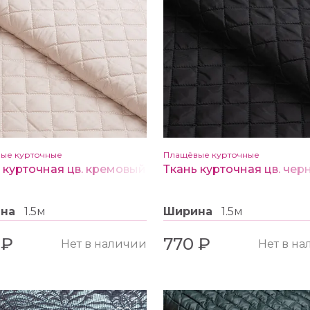
ые курточные
Плащёвые курточные
 курточная цв. кремовый
Ткань курточная цв. чер
ина
1.5м
Ширина
1.5м
 ₽
770 ₽
Нет в наличии
Нет в н