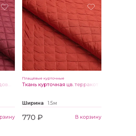
Плащёвые курточные
Ткань курточная цв. бордовый
Ткань курточная цв. терракот
Ширина
1.5м
770 ₽
орзину
В корзину