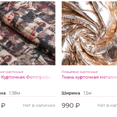
ые курточные
Плащёвые курточные
Ткань Курточная Фотография цв. темно красный
ина
1.38м
Ширина
1.5м
 ₽
990 ₽
Нет в наличии
Нет в н