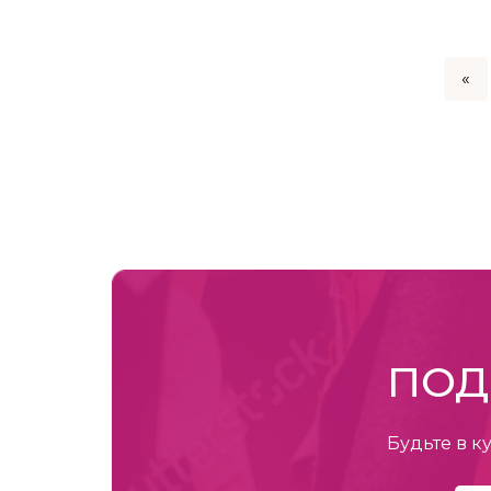
«
ПОД
Будьте в к