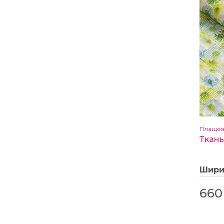
Плащёв
Шир
660