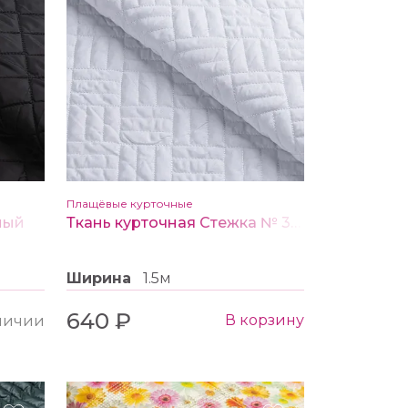
Плащёвые курточные
ный
Ткань курточная Стежка № 3 белый #3
Ширина
1.5м
640 ₽
В корзину
аличии