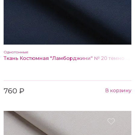
Однотонные
Ткань Костюмная "Ламборджини" № 20 темно синий
760 ₽
В корзину