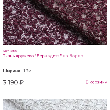
Кружево
Ткань кружево "Бернадетт " цв. бордо
Ширина
1.3м
3 190 ₽
В корзину