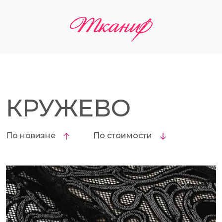
КРУЖЕВО
По новизне
По стоимости