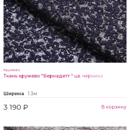
Кружево
Ткань кружево "Бернадетт " цв. черника
Ширина
1.3м
3 190 ₽
В корзину