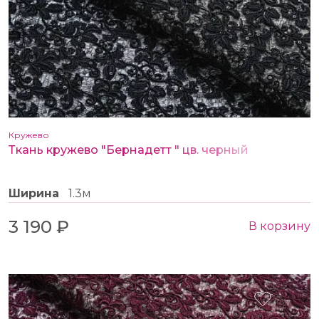
Кружево
Ткань кружево "Бернадетт " цв. черный
Ширина
1.3м
3 190 ₽
В корзину