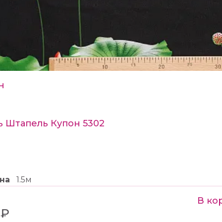
н
ь Штапель Купон 5302
на
1.5м
В ко
 ₽