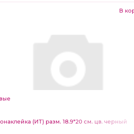
В ко
вые
наклейка (ИТ) разм. 18.9*20 см. цв. черный