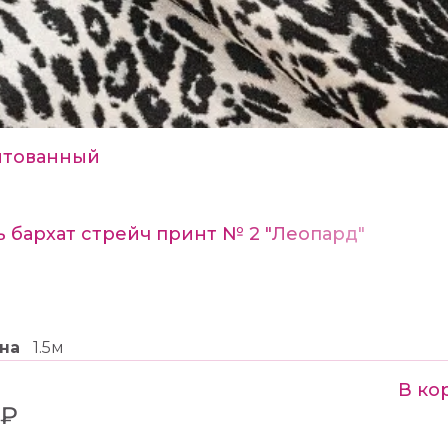
тованный
ь бархат стрейч принт № 2 "Леопард"
на
1.5м
В ко
 ₽