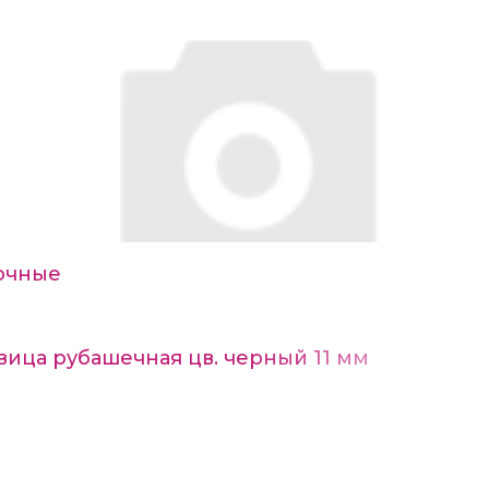
очные
вица рубашечная цв. черный 11 мм