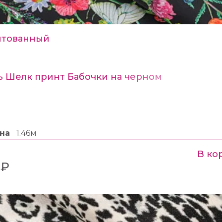
тованный
ь Шелк принт Бабочки на черном
на
1.46м
В ко
 ₽