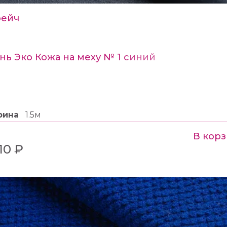
рейч
нь Эко Кожа на меху № 1 синий
рина
1.5м
В кор
210 ₽