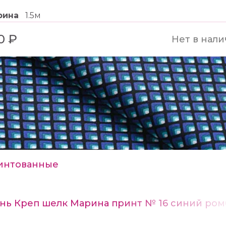
рина
1.5м
0 ₽
Нет в нал
интованные
нь Креп шелк Марина принт № 16 синий ро