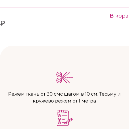
В кор
 ₽
Режем ткань от 30 смс шагом в 10 см. Тесьму и
кружево режем от 1 метра