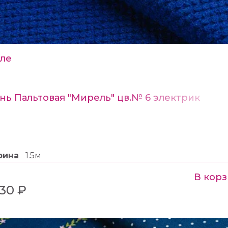
кле
нь Пальтовая "Мирель" цв.№ 6 электрик
рина
1.5м
В кор
430 ₽