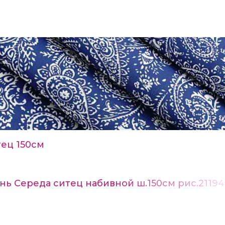
ец 150см
нь Середа ситец набивной ш.150см рис.21194