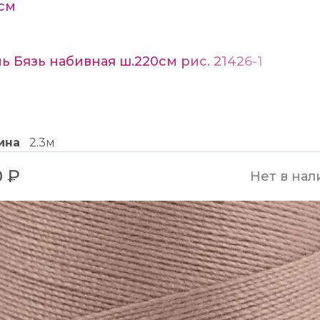
см
ь Бязь набивная ш.220см рис. 21426-1
ина
2.3м
 ₽
Нет в нал