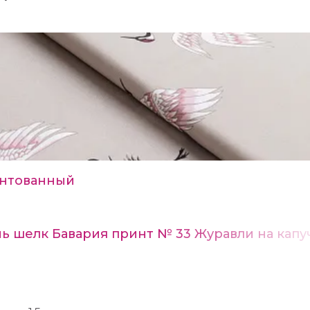
нтованный
нь шелк Бавария принт № 33 Журавли на капу