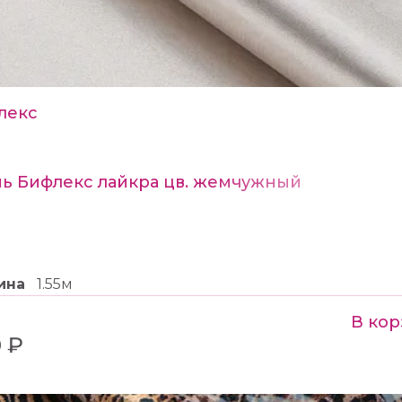
лекс
нь Бифлекс лайкра цв. жемчужный
ина
1.55м
В кор
 ₽