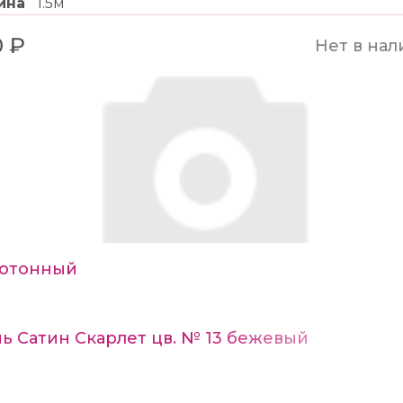
ина
1.5м
 ₽
Нет в нал
отонный
ь Сатин Скарлет цв. № 13 бежевый