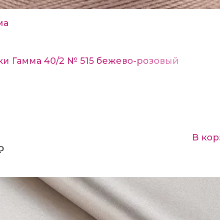
ма
ки Гамма 40/2 № 515 бежево-розовый
В кор
₽